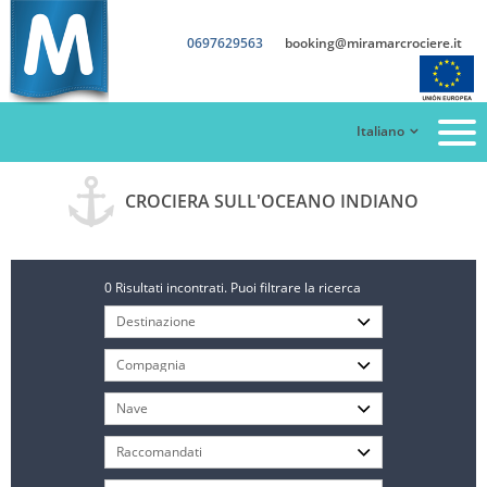
0697629563
booking@miramarcrociere.it
Italiano
CROCIERA SULL'OCEANO INDIANO
0 Risultati incontrati. Puoi filtrare la ricerca