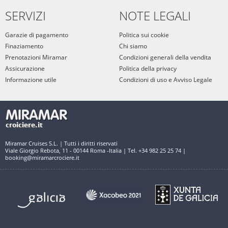
SERVIZI
NOTE LEGALI
Garazie di pagamento
Politica sui cookie
Finaziamento
Chi siamo
Prenotazioni Miramar
Condizioni generali della vendita
Assicurazione
Politica della privacy
Informazione utile
Condizioni di uso e Avviso Legale
Miramar Cruises S.L. | Tutti i diritti riservati
Viale Giorgio Rebota, 11 - 00144 Roma -Italia | Tel. +34 982 25 25 74 |
booking@miramarcrociere.it