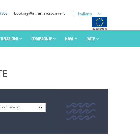
9563
booking@miramarcrociere.it
Italiano
STINAZIONI
COMPAGNIE
NAVI
DATE
TE