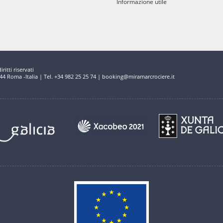
Informazione utile
ritti riservati
144 Roma -Italia | Tel. +34 982 25 25 74 | booking@miramarcrociere.it