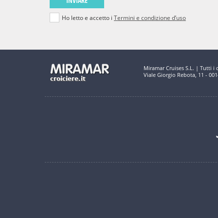
INVIARE
Ho letto e accetto i
Termini e condizione d’uso
Miramar Cruises S.L. | Tutti i di
Viale Giorgio Rebota, 11 - 00