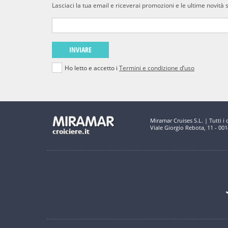
Lasciaci la tua email e riceverai promozioni e le ultime novità 
INVIARE
Ho letto e accetto i
Termini e condizione d’uso
Miramar Cruises S.L. | Tutti i di
Viale Giorgio Rebota, 11 - 00