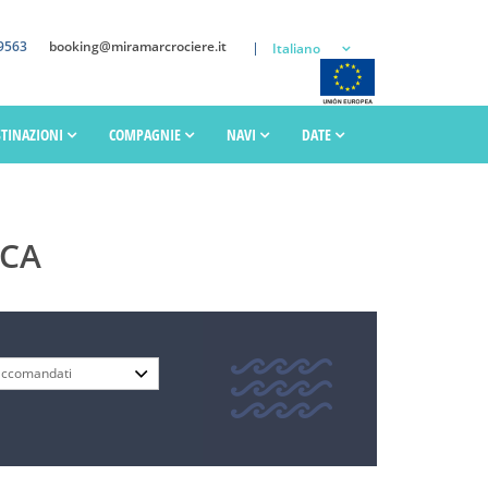
9563
booking@miramarcrociere.it
Italiano
STINAZIONI
COMPAGNIE
NAVI
DATE
ICA