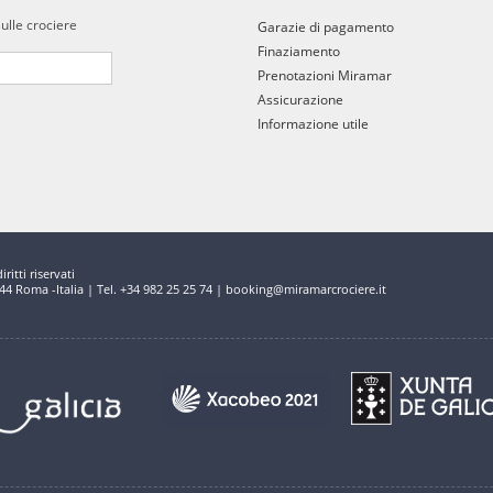
sulle crociere
Garazie di pagamento
Finaziamento
Prenotazioni Miramar
Assicurazione
Informazione utile
ritti riservati
144 Roma -Italia | Tel. +34 982 25 25 74 | booking@miramarcrociere.it