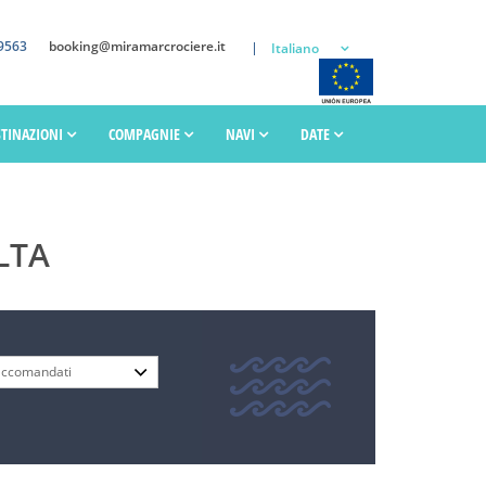
9563
booking@miramarcrociere.it
Italiano
STINAZIONI
COMPAGNIE
NAVI
DATE
LTA