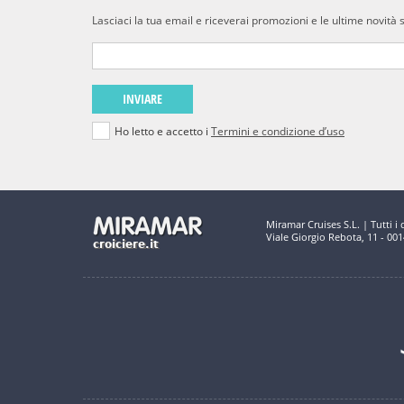
Lasciaci la tua email e riceverai promozioni e le ultime novità 
INVIARE
Ho letto e accetto i
Termini e condizione d’uso
Miramar Cruises S.L. | Tutti i di
Viale Giorgio Rebota, 11 - 00