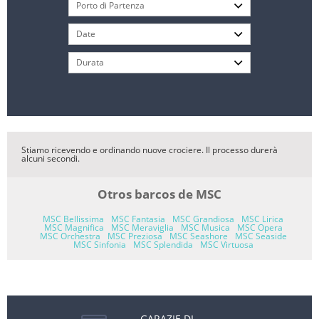
Stiamo ricevendo e ordinando nuove crociere. Il processo durerà
alcuni secondi.
Otros barcos de MSC
MSC Bellissima
MSC Fantasia
MSC Grandiosa
MSC Lirica
MSC Magnifica
MSC Meraviglia
MSC Musica
MSC Opera
MSC Orchestra
MSC Preziosa
MSC Seashore
MSC Seaside
MSC Sinfonia
MSC Splendida
MSC Virtuosa
GARAZIE DI