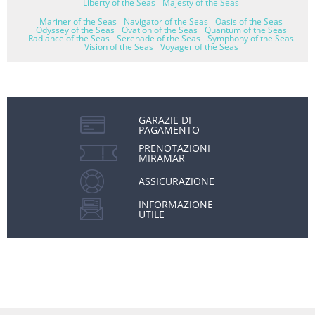
Liberty of the Seas
Majesty of the Seas
Mariner of the Seas
Navigator of the Seas
Oasis of the Seas
Odyssey of the Seas
Ovation of the Seas
Quantum of the Seas
Radiance of the Seas
Serenade of the Seas
Symphony of the Seas
Vision of the Seas
Voyager of the Seas
GARAZIE DI
PAGAMENTO
PRENOTAZIONI
MIRAMAR
ASSICURAZIONE
INFORMAZIONE
UTILE