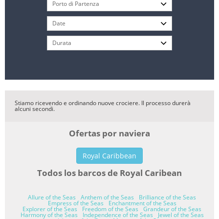
Stiamo ricevendo e ordinando nuove crociere. Il processo durerà
alcuni secondi.
Ofertas por naviera
Royal Caribbean
Todos los barcos de Royal Caribean
Allure of the Seas
Anthem of the Seas
Brilliance of the Seas
Empress of the Seas
Enchantment of the Seas
Explorer of the Seas
Freedom of the Seas
Grandeur of the Seas
Harmony of the Seas
Independence of the Seas
Jewel of the Seas