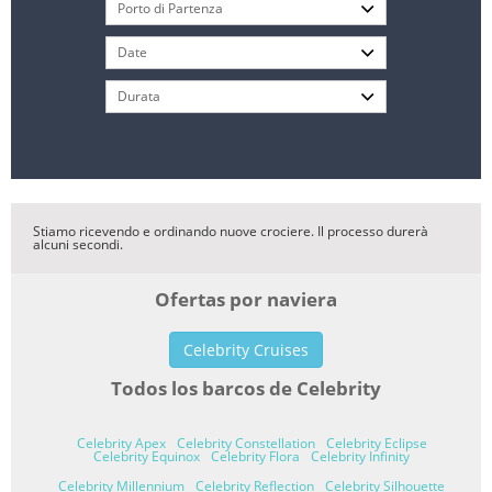
Stiamo ricevendo e ordinando nuove crociere. Il processo durerà
alcuni secondi.
Ofertas por naviera
Celebrity Cruises
Todos los barcos de Celebrity
Celebrity Apex
Celebrity Constellation
Celebrity Eclipse
Celebrity Equinox
Celebrity Flora
Celebrity Infinity
Celebrity Millennium
Celebrity Reflection
Celebrity Silhouette