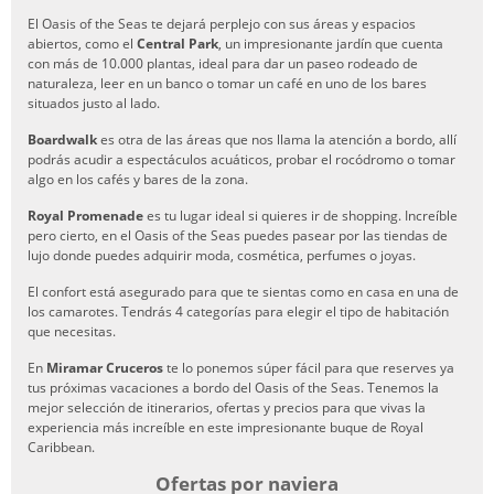
El Oasis of the Seas te dejará perplejo con sus áreas y espacios
abiertos, como el
Central Park
, un impresionante jardín que cuenta
con más de 10.000 plantas, ideal para dar un paseo rodeado de
naturaleza, leer en un banco o tomar un café en uno de los bares
situados justo al lado.
Boardwalk
es otra de las áreas que nos llama la atención a bordo, allí
podrás acudir a espectáculos acuáticos, probar el rocódromo o tomar
algo en los cafés y bares de la zona.
Royal Promenade
es tu lugar ideal si quieres ir de shopping. Increíble
pero cierto, en el Oasis of the Seas puedes pasear por las tiendas de
lujo donde puedes adquirir moda, cosmética, perfumes o joyas.
El confort está asegurado para que te sientas como en casa en una de
los camarotes. Tendrás 4 categorías para elegir el tipo de habitación
que necesitas.
En
Miramar Cruceros
te lo ponemos súper fácil para que reserves ya
tus próximas vacaciones a bordo del Oasis of the Seas. Tenemos la
mejor selección de itinerarios, ofertas y precios para que vivas la
experiencia más increíble en este impresionante buque de Royal
Caribbean.
Ofertas por naviera