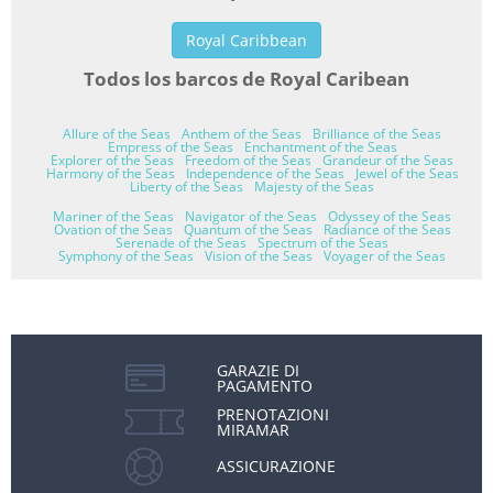
Royal Caribbean
Todos los barcos de Royal Caribean
Allure of the Seas
Anthem of the Seas
Brilliance of the Seas
Empress of the Seas
Enchantment of the Seas
Explorer of the Seas
Freedom of the Seas
Grandeur of the Seas
Harmony of the Seas
Independence of the Seas
Jewel of the Seas
Liberty of the Seas
Majesty of the Seas
Mariner of the Seas
Navigator of the Seas
Odyssey of the Seas
Ovation of the Seas
Quantum of the Seas
Radiance of the Seas
Serenade of the Seas
Spectrum of the Seas
Symphony of the Seas
Vision of the Seas
Voyager of the Seas
GARAZIE DI
PAGAMENTO
PRENOTAZIONI
MIRAMAR
ASSICURAZIONE