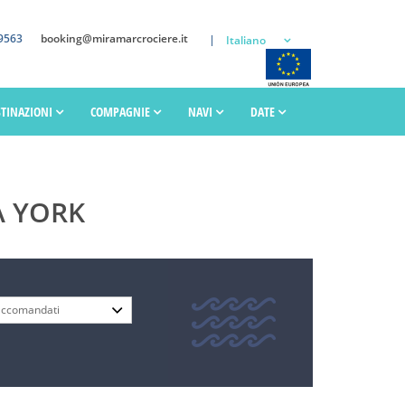
9563
booking@miramarcrociere.it
Italiano
STINAZIONI
COMPAGNIE
NAVI
DATE
A YORK