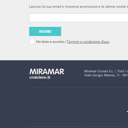
Lasciaci la tua email e riceverai promozioni e le ultime novità 
INVIARE
Ho letto e accetto i
Termini e condizione d’uso
Miramar Cruises S.L. | Tutti i di
Viale Giorgio Rebota, 11 - 00