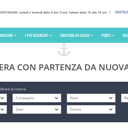
069762
OTAZIONI: Lunedì a Venerdì dalle 9 alle 21ore. Sabato dalle 10 alle 18 ore.
CROCIERE
I PIÙ RICERCATI
CROCIERE DI LUSSO
PORTI
DE
ERA CON PARTENZA DA NUOV
filtrare la ricerca