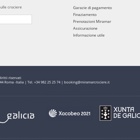
sulle crociere
Garazie di pagamento
Finaziamento
Prenotazioni Miramar
Assicurazione
Informazione utile
ritti riservati
144 Roma -Italia | Tel. +34 982 25 25 74 | booking@miramarcrociere.it