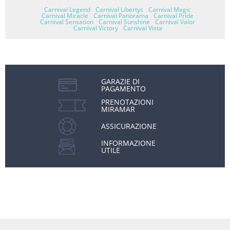
Carnival Legend
Carnival Libertys
Carnival Magic
Carnival Miracle
Carnival Panorama
Carnival Pride
Carnival Sensation
Carnival Sunshine
Carnival Valor
Carnival Victory
Carnival Vista
GARAZIE DI
PAGAMENTO
PRENOTAZIONI
MIRAMAR
ASSICURAZIONE
INFORMAZIONE
UTILE