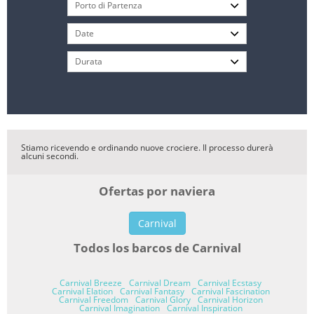
Stiamo ricevendo e ordinando nuove crociere. Il processo durerà
alcuni secondi.
Ofertas por naviera
Carnival
Todos los barcos de Carnival
Carnival Breeze
Carnival Dream
Carnival Ecstasy
Carnival Elation
Carnival Fantasy
Carnival Fascination
Carnival Freedom
Carnival Glory
Carnival Horizon
Carnival Imagination
Carnival Inspiration