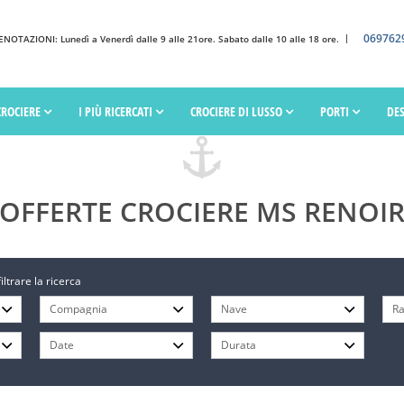
069762
OTAZIONI: Lunedì a Venerdì dalle 9 alle 21ore. Sabato dalle 10 alle 18 ore.
CROCIERE
I PIÙ RICERCATI
CROCIERE DI LUSSO
PORTI
DE
OFFERTE CROCIERE MS RENOI
filtrare la ricerca