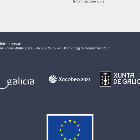
Informazione utile
ritti riservati
144 Roma -Italia | Tel. +34 982 25 25 74 | booking@miramarcrociere.it