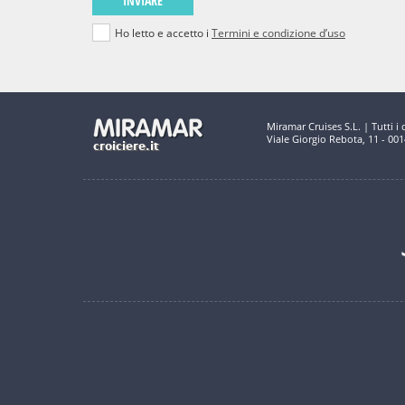
INVIARE
Ho letto e accetto i
Termini e condizione d’uso
Miramar Cruises S.L. | Tutti i di
Viale Giorgio Rebota, 11 - 00