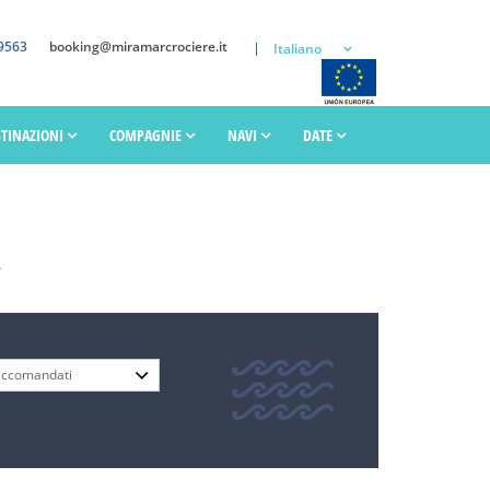
9563
booking@miramarcrociere.it
Italiano
STINAZIONI
COMPAGNIE
NAVI
DATE
R