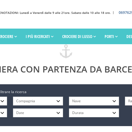
069762
OTAZIONI: Lunedì a Venerdì dalle 9 alle 21ore. Sabato dalle 10 alle 18 ore.
CROCIERE
I PIÙ RICERCATI
CROCIERE DI LUSSO
PORTI
DE
IERA CON PARTENZA DA BARC
filtrare la ricerca