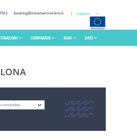
9563
booking@miramarcrociere.it
Italiano
STINAZIONI
COMPAGNIE
NAVI
DATE
ELONA