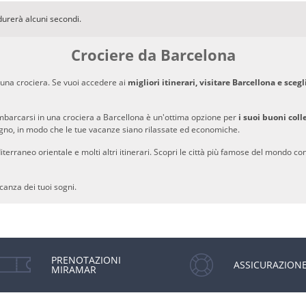
durerà alcuni secondi.
Crociere da Barcelona
n una crociera. Se vuoi accedere ai
migliori itinerari, visitare Barcellona e sceg
 imbarcarsi in una crociera a Barcellona è un'ottima opzione per
i suoi buoni coll
sogno, in modo che le tue vacanze siano rilassate ed economiche.
terraneo orientale e molti altri itinerari. Scopri le città più famose del mondo c
canza dei tuoi sogni.
PRENOTAZIONI
ASSICURAZION
MIRAMAR