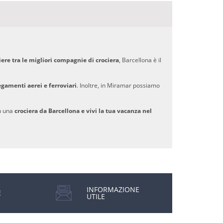
liere tra le migliori compagnie di crociera
, Barcellona è il
egamenti aerei e ferroviari
. Inoltre, in Miramar possiamo
on una
crociera da Barcellona e vivi la tua vacanza nel
INFORMAZIONE
E
UTILE