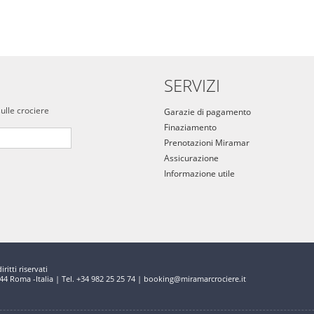
SERVIZI
sulle crociere
Garazie di pagamento
Finaziamento
Prenotazioni Miramar
Assicurazione
Informazione utile
ritti riservati
144 Roma -Italia | Tel. +34 982 25 25 74 | booking@miramarcrociere.it