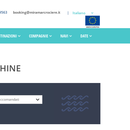
9563
booking@miramarcrociere.it
Italiano
STINAZIONI
COMPAGNIE
NAVI
DATE
SHINE