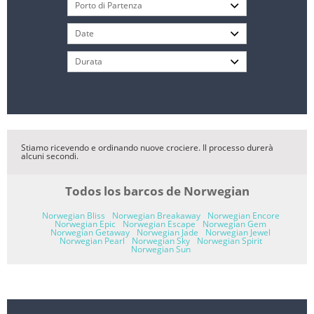
Stiamo ricevendo e ordinando nuove crociere. Il processo durerà
alcuni secondi.
Todos los barcos de Norwegian
Norwegian Bliss
Norwegian Breakaway
Norwegian Encore
Norwegian Epic
Norwegian Escape
Norwegian Gem
Norwegian Getaway
Norwegian Jade
Norwegian Jewel
Norwegian Pearl
Norwegian Sky
Norwegian Spirit
Norwegian Sun